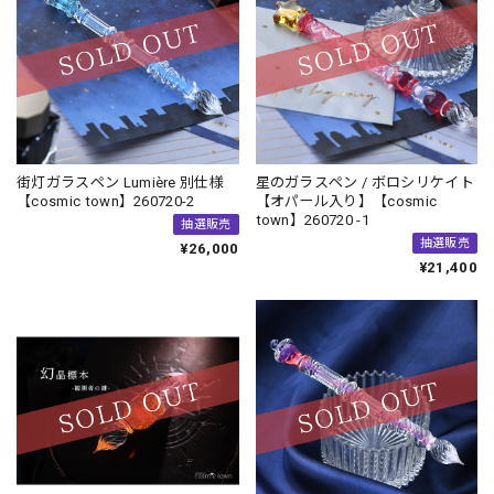
街灯ガラスペン Lumière 別仕様
星のガラスペン / ボロシリケイト
【cosmic town】260720-2
【オパール入り】【cosmic
town】260720 -1
抽選販売
抽選販売
¥26,000
¥21,400