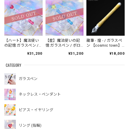
【ハート】魔法使い
【星】魔法使いの記
龍筆 - 煌 - / ガラスペ
の記憶 ガラスペン /
憶 ガラスペン / ボロ
ン 【cosmic town】
ボロシリケイト
シリケイト【cosmic
20260731-4
¥31,200
¥31,200
¥18,000
【cosmic town】
town】250622-4
250622-4
CATEGORY
ガラスペン
ネックレス・ペンダント
ピアス・イヤリング
リング (指輪)