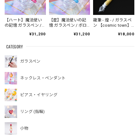
【ハート】魔法使い
【星】魔法使いの記
龍筆 - 煌 - / ガラスペ
の記憶 ガラスペン /
憶 ガラスペン / ボロ
ン 【cosmic town】
ボロシリケイト
シリケイト【cosmic
20260731-4
¥31,200
¥31,200
¥18,000
【cosmic town】
town】250622-4
250622-4
CATEGORY
ガラスペン
ネックレス・ペンダント
ピアス・イヤリング
リング (指輪)
小物