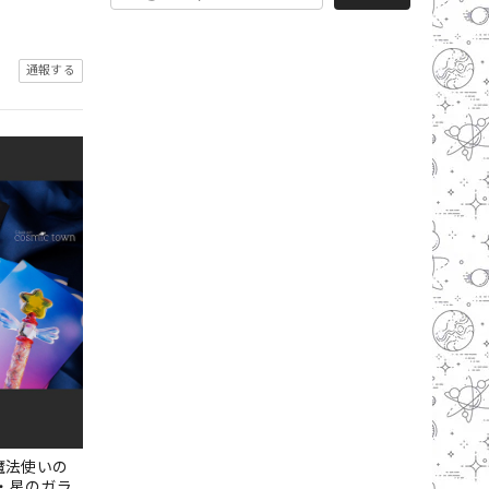
通報する
 魔法使いの
枚・星のガラ