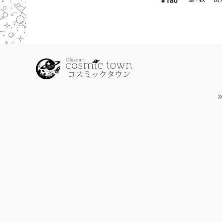
¥180
ン1枚