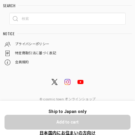
SEARCH
NOTICE
プライバシーポリシー
特定商取引法に基づく表記
会員規約
© cosmic town オンラインショップ
Ship to Japan only
ショップに質問する
Add to cart
日本国内にお住まいの方向け