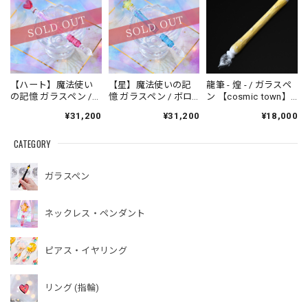
【ハート】魔法使い
【星】魔法使いの記
龍筆 - 煌 - / ガラスペ
の記憶 ガラスペン /
憶 ガラスペン / ボロ
ン 【cosmic town】
ボロシリケイト
シリケイト【cosmic
20260731-4
¥31,200
¥31,200
¥18,000
【cosmic town】
town】250622-4
250622-4
CATEGORY
ガラスペン
ネックレス・ペンダント
ピアス・イヤリング
リング (指輪)