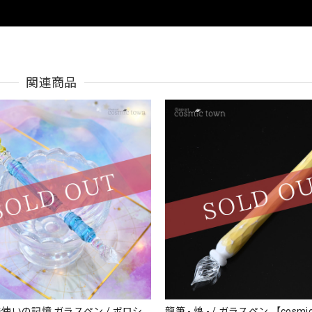
関連商品
いの記憶 ガラスペン / ボロシ
龍筆 - 煌 - / ガラスペン 【cosmic town】